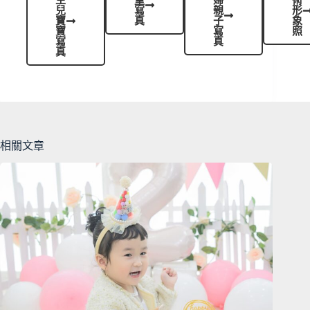
兒
寫
親
形
寶
真
子
象
寶
寫
照
寫
真
真
相關文章