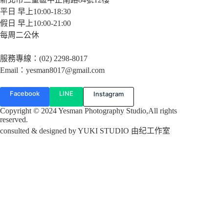
平日 早上10:00-18:30
假日 早上10:00-21:00
每周二公休
服務專線：(02) 2298-8017
Email：yesman8017@gmail.com
Facebook
LINE
Instagram
Copyright © 2024 Yesman Photography Studio,All rights
reserved.
consulted & designed by
YUKI STUDIO 由纪工作室