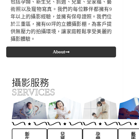
包括孕婦、新生兒、抓週、兒童、全家福、藝
術照以及寵物寫真。我們的每位夥伴都擁有9
年以上的攝影經驗，並擁有保母證照。我們位
於三重區，擁有60坪的立體攝影棚，為客戶提
供無壓力的拍攝環境，讓家庭輕鬆享受美麗的
攝影體驗。
About
攝影服務
SERVICES
新
兒
孕
藝
生
童
婦
術